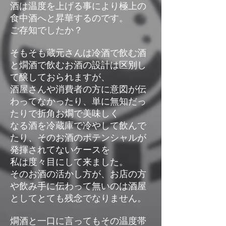
酒は温度を上げる事により極上の
食中酒へと昇華するのです。
ご存知でしたか？
そもそも蔵元さんは冷酒で飲む酒
と燗酒で飲むお酒の設計は区別し
て醸しておられますが、
酒屋さんや消費者の方に意図が伝
わってなかったり、単に無知だっ
たりで折角お燗で美味しく
なる酒を冷蔵庫で冷やして飲んで
たり、そのお酒のポテンシャルが
発揮されてないケースを
私は度々目にして来ました。
そのお酒の活かし方が、お店の方
や飲み手に伝わって無いのは酒屋
としてとても残念でなりません。
燗酒と一口に言ってもその温度帯