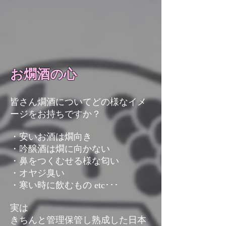
お燗酒の心
皆さん燗酒についてどの様なイメ
ージをお持ちですか？
・安いお酒は燗向き
・吟醸酒は燗に向かない
・鼻をつくむせる様な匂い
・オヤジ臭い
・寒い時に飲むもの etc･･･
実は
きちんと管理保管し熟成した日本