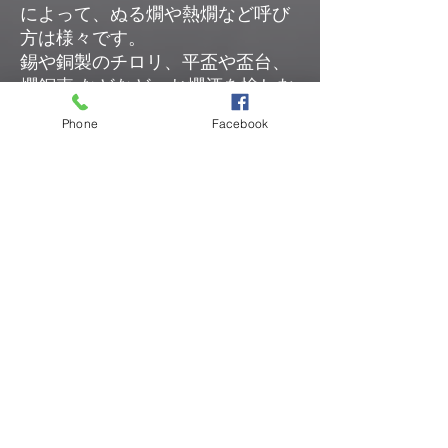
によって、ぬる燗や熱燗など呼び
方は様々です。
錫や銅製のチロリ、平盃や盃台、
燗銅壺 などなど、お燗酒を愉しむ
為の専用の道具があるほどです。
Phone
Facebook
また冷酒と違って熱の入れ方によ
って味わいは多様です。同じ酒で
も急に温度を上げた酒とゆっくり
温度を上げた酒では味わいが変わ
りますし割り水したり空気を含ま
せたりテクニックも色々あるんで
す。
更に温度変化や湿度、お客様に合
わせた微妙な調整など、、、
それはそれは 燗酒の心 がある方に
しか知り得ない世界観と奥ゆかし
い本質が御座います。
燗酒は知れば知るほど奥が深いん